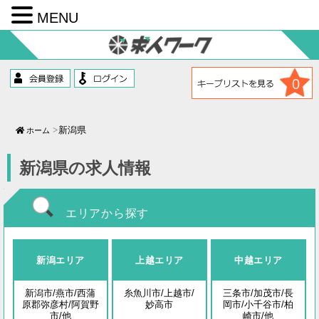
MENU
コ
ン
テ
ン
ツ
0
へ
ス
キ
ッ
新潟県
ホーム
プ
新潟県の求人情報
エリアから探す
新潟エリア
上越エリア
中越エリア
新潟市/燕市/西蒲
糸魚川市/上越市/
三条市/加茂市/長
原郡弥彦村/阿賀野
妙高市
岡市/小千谷市/柏
市/他
崎市/他