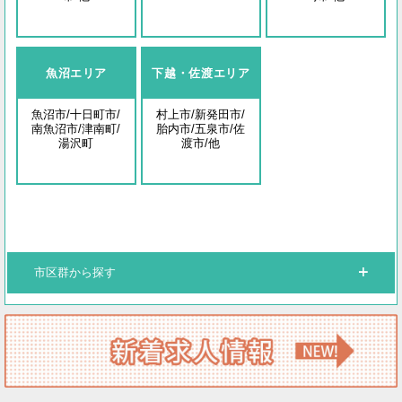
魚沼エリア
下越・佐渡エリア
魚沼市/十日町市/
村上市/新発田市/
南魚沼市/津南町/
胎内市/五泉市/佐
湯沢町
渡市/他
市区群から探す