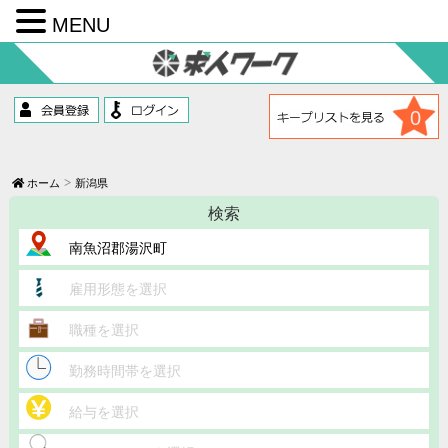
MENU
コ
ン
テ
ン
ツ
0
へ
ス
キ
ッ
ホーム
新潟県
プ
検索
南魚沼郡湯沢町
雇用形態を選択
職種を選択
勤務時間帯を選択
給与を選択