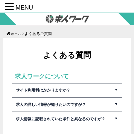
MENU
コ
ン
テ
ン
ツ
よくあるご質問
ホーム
へ
ス
キ
ッ
よくある質問
プ
求人ワークについて
サイト利用料はかかりますか？
求人ワークは検索から応募まで全て無料でご利用いただけ
求人の詳しい情報が知りたいのですが？
ます。
会員登録についても無料ですので安心してご利用くださ
い。
求人ワークの掲載内容以外の詳しい情報につきましては各
求人情報に記載されていた条件と異なるのですが？
企業に直接お問合わせください。
求人の詳細ページに各企業のホームページURLも載せてい
ますので参考にしてください。
求人ワークの掲載情報と実態が異なる場合はお手数です