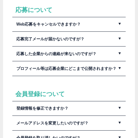
が、こちらの求人ワークお問い合わせフォームよりお知ら
せください。
応募について
Web応募をキャンセルできますか？
求人ワークからのキャンセルはお受けできません。
応募完了メールが届かないのですが？
申し訳ありませんが応募先企業に直接ご連絡ください。
ドメイン指定等しているとメールが届かない場合がござい
応募した企業からの連絡が来ないのですが？
ます。
メールが届かなくても応募完了のメッセージが出ていれば
送信は正常に行われています。
営業日や選考スケジュールは各企業で異なります。
プロフィール等は応募企業にどこまで公開されますか？
ドメイン指定を解除のうえ、企業からの連絡をお待ちくだ
しばらく経っても連絡がない場合は直接企業へ問い合わせ
さい。
をしてください。
また、メールアドレスのドメイン指定をしている場合は事
求人ワークに入力いただいた項目は全てそのまま企業に送
前に解除をお願いします。
信されます。
会員登録について
登録情報を修正できますか？
登録情報はログインした後、いつでも変更可能です。
メールアドレスを変更したいのですが？
求人ワークマイページにログインしたのち、基本情報のメ
会員登録を取り消したいのですが？