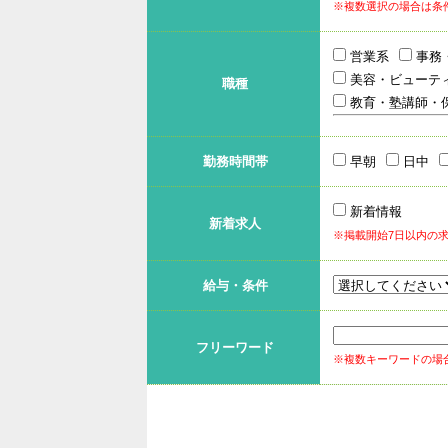
※複数選択の場合は条
営業系
事務
美容・ビューテ
職種
教育・塾講師・
勤務時間帯
早朝
日中
新着情報
新着求人
※掲載開始7日以内の
給与・条件
フリーワード
※複数キーワードの場