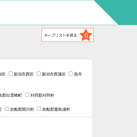
0
南区
新潟市西区
新潟市西蒲区
燕市
島郡出雲崎町
刈羽郡刈羽村
町
岩船郡関川村
岩船郡粟島浦村