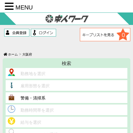
MENU
コ
ン
テ
ン
ツ
0
へ
ス
キ
ッ
ホーム
大阪府
プ
検索
勤務地を選択
雇用形態を選択
警備・清掃系
勤務時間帯を選択
給与を選択