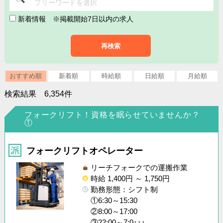
フリーワードを選択
新着情報
※掲載開始7日以内の求人
再検索
おすすめ順
新着順
時給順
日給順
月給順
検索結果 6,354件
フォークリフト！資格を眠らせていませんか？
Ⓣ
フォークリフトオペレーター
リーチフォークでの運搬作業
時給 1,400円 ～ 1,750円
勤務形態：シフト制
①6:30～15:30
②8:00～17:00
③22:00～7:0･･･