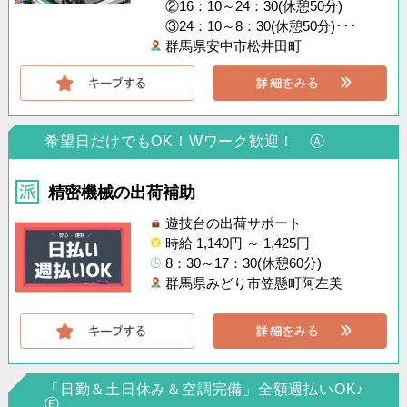
②16：10～24：30(休憩50分)
③24：10～8：30(休憩50分)･･･
群馬県安中市松井田町
希望日だけでもOK！Wワーク歓迎！ Ⓐ
精密機械の出荷補助
遊技台の出荷サポート
時給 1,140円 ～ 1,425円
8：30～17：30(休憩60分)
群馬県みどり市笠懸町阿左美
「日勤＆土日休み＆空調完備」全額週払いOK♪
Ⓔ