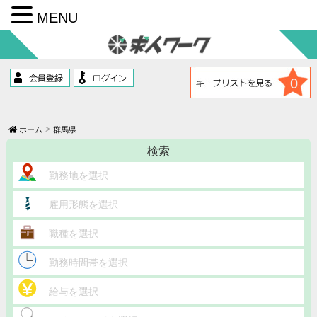
MENU
コ
ン
テ
ン
ツ
0
へ
ス
キ
ッ
ホーム
群馬県
プ
検索
勤務地を選択
雇用形態を選択
職種を選択
勤務時間帯を選択
給与を選択