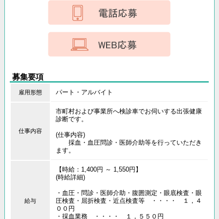
募集要項
パート・アルバイト
雇用形態
市町村および事業所へ検診車でお伺いする出張健康
診断です。
仕事内容
(仕事内容)
採血・血圧問診・医師介助等を行っていただき
ます。
【時給：1,400円 ～ 1,550円】
(時給詳細)
・血圧・問診・医師介助・腹囲測定・眼底検査・眼
圧検査・屈折検査・近点検査等 ・・・・ １，４
給与
００円
・採血業務 ・・・・ １，５５０円