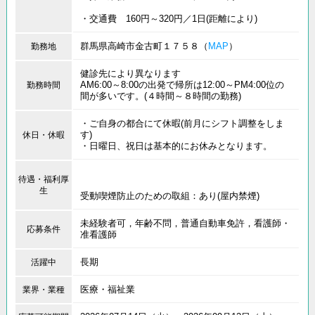
・交通費 160円～320円／1日(距離により)
群馬県高崎市金古町１７５８（
MAP
）
勤務地
健診先により異なります
AM6:00～8:00の出発で帰所は12:00～PM4:00位の
勤務時間
間が多いです。(４時間～８時間の勤務)
・ご自身の都合にて休暇(前月にシフト調整をしま
す)
休日・休暇
・日曜日、祝日は基本的にお休みとなります。
待遇・福利厚
生
受動喫煙防止のための取組：あり(屋内禁煙)
未経験者可，年齢不問，普通自動車免許，看護師・
応募条件
准看護師
長期
活躍中
医療・福祉業
業界・業種