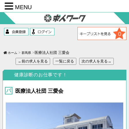
MENU
コ
ン
テ
ン
ツ
0
へ
ス
キ
ッ
医療法人社団 三愛会
ホーム
群馬県
プ
←前の求人を見る
一覧に戻る
次の求人を見る→
健康診断のお仕事です！
医療法人社団 三愛会