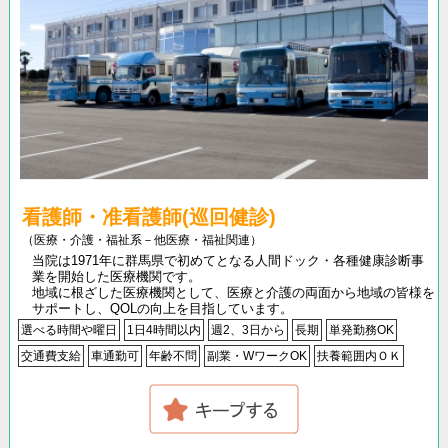
看護師・准看護師(巡回健診)
（医療・介護・福祉系－他医療・福祉関連）
当院は1971年に群馬県で初めてとなる人間ドック・各種健康診断事
業を開始した医療機関です。
地域に根ざした医療機関として、医療と介護の両面から地域の皆様を
サポートし、QOLの向上を目指しています。
選べる時間や曜日
1日4時間以内
週2、3日から
長期
単発勤務OK
交通費支給
車通勤可
年齢不問
副業・WワークOK
扶養範囲内ＯＫ