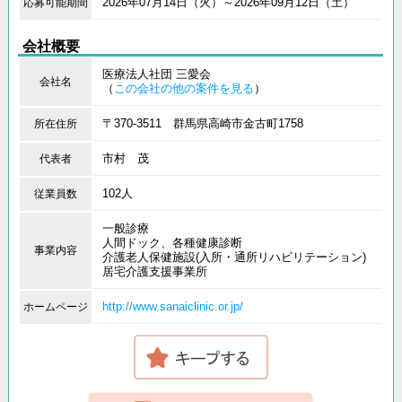
2026年07月14日（火）～2026年09月12日（土）
応募可能期間
会社概要
医療法人社団 三愛会
会社名
（
この会社の他の案件を見る
）
〒370-3511 群馬県高崎市金古町1758
所在住所
市村 茂
代表者
102人
従業員数
一般診療
人間ドック、各種健康診断
事業内容
介護老人保健施設(入所・通所リハビリテーション)
居宅介護支援事業所
http://www.sanaiclinic.or.jp/
ホームページ