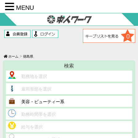
MENU
コ
ン
テ
ン
ツ
0
へ
ス
キ
ッ
ホーム
徳島県
プ
検索
勤務地を選択
雇用形態を選択
美容・ビューティー系
勤務時間帯を選択
給与を選択