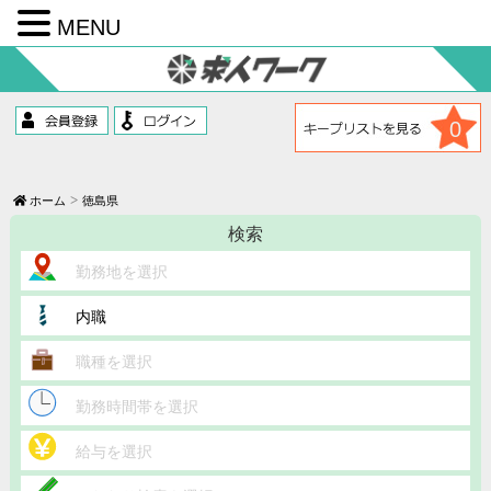
MENU
コ
ン
テ
ン
ツ
0
へ
ス
キ
ッ
ホーム
徳島県
プ
検索
勤務地を選択
内職
職種を選択
勤務時間帯を選択
給与を選択