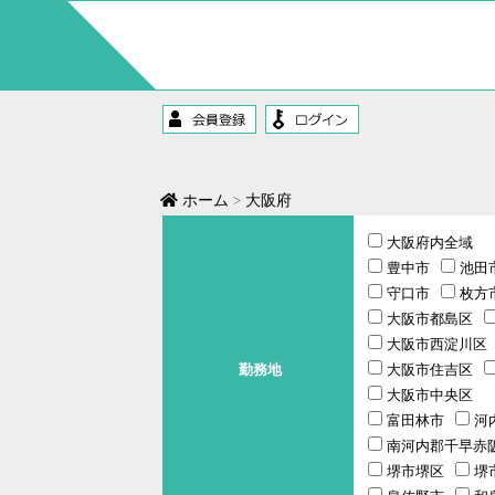
コ
ン
テ
ン
ツ
へ
ス
キ
ッ
プ
ホーム
大阪府
大阪府内全域
豊中市
池田
守口市
枚方
大阪市都島区
大阪市西淀川区
勤務地
大阪市住吉区
大阪市中央区
富田林市
河
南河内郡千早赤
堺市堺区
堺