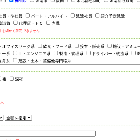
泉市
高石市
泉南市
阪南市
泉北郡忠岡町
泉南郡熊取町
社員・準社員
パート・アルバイト
派遣社員
紹介予定派遣
務請負
代理店・ＦＣ
内職
件を細かく設定できません
・オフィスワーク系
飲食・フード系
接客・販売系
施設・アミュ
ィー系
IT・エンジニア系
製造・管理系
ドライバー・物流系
医
保育系
建設・土木・整備他専門職系
夜
深夜
求人