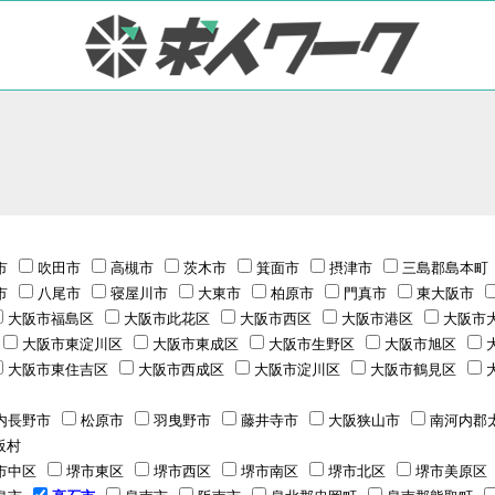
市
吹田市
高槻市
茨木市
箕面市
摂津市
三島郡島本町
市
八尾市
寝屋川市
大東市
柏原市
門真市
東大阪市
大阪市福島区
大阪市此花区
大阪市西区
大阪市港区
大阪市
大阪市東淀川区
大阪市東成区
大阪市生野区
大阪市旭区
大阪市東住吉区
大阪市西成区
大阪市淀川区
大阪市鶴見区
内長野市
松原市
羽曳野市
藤井寺市
大阪狭山市
南河内郡
阪村
市中区
堺市東区
堺市西区
堺市南区
堺市北区
堺市美原区