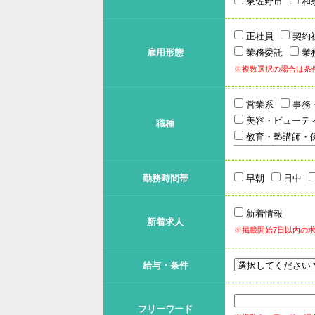
泉佐野市
和
正社員
契約
雇用形態
業務委託
業
※複数選択の場合は条
営業系
事務
美容・ビューテ
職種
教育・塾講師・
勤務時間帯
早朝
日中
新着情報
新着求人
※掲載開始7日以内の
給与・条件
フリーワード