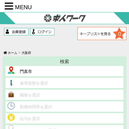
MENU
コ
ン
テ
ン
ツ
0
へ
ス
キ
ッ
ホーム
大阪府
プ
検索
門真市
雇用形態を選択
職種を選択
勤務時間帯を選択
給与を選択