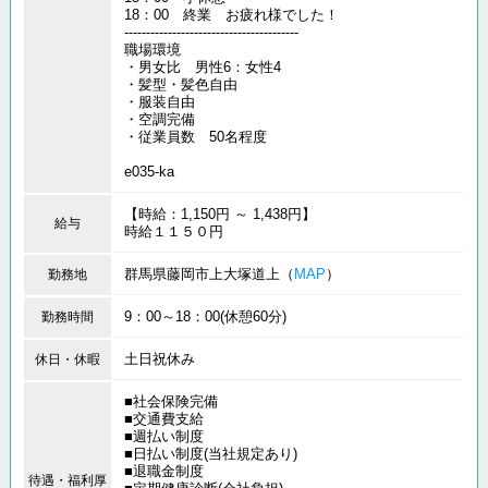
18：00 終業 お疲れ様でした！
----------------------------------------
職場環境
・男女比 男性6：女性4
・髪型・髪色自由
・服装自由
・空調完備
・従業員数 50名程度
e035-ka
【時給：1,150円 ～ 1,438円】
給与
時給１１５０円
群馬県藤岡市上大塚道上（
MAP
）
勤務地
9：00～18：00(休憩60分)
勤務時間
土日祝休み
休日・休暇
■社会保険完備
■交通費支給
■週払い制度
■日払い制度(当社規定あり)
■退職金制度
待遇・福利厚