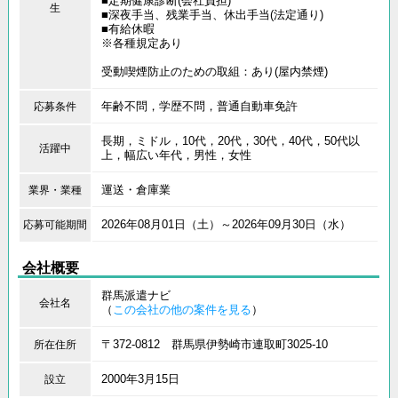
■定期健康診断(会社負担)
生
■深夜手当、残業手当、休出手当(法定通り)
■有給休暇
※各種規定あり
受動喫煙防止のための取組：あり(屋内禁煙)
年齢不問，学歴不問，普通自動車免許
応募条件
長期，ミドル，10代，20代，30代，40代，50代以
活躍中
上，幅広い年代，男性，女性
運送・倉庫業
業界・業種
2026年08月01日（土）～2026年09月30日（水）
応募可能期間
会社概要
群馬派遣ナビ
会社名
（
この会社の他の案件を見る
）
〒372-0812 群馬県伊勢崎市連取町3025-10
所在住所
2000年3月15日
設立