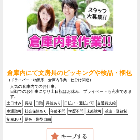
倉庫内にて文房具のピッキングや検品・梱包
（ドライバー・物流系－倉庫内作業・仕分け関連）
人気の倉庫内でのお仕事。
日勤でのお仕事になり土日祝はお休み、プライベートも充実できま
す。
土日休み
長期
日勤
昇給あり
日払い・週払い可
交通費支給
車通勤可
社会保険あり
年齢不問
学歴不問
未経験可
派遣・登録制
制服あり
髪色・髪型自由