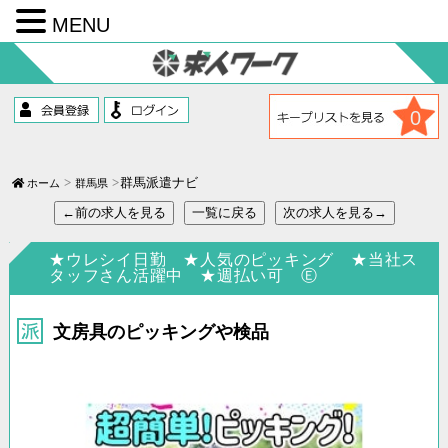
MENU
コ
ン
テ
ン
ツ
0
へ
ス
キ
ッ
群馬派遣ナビ
ホーム
群馬県
プ
←前の求人を見る
一覧に戻る
次の求人を見る→
★ウレシイ日勤 ★人気のピッキング ★当社ス
タッフさん活躍中 ★週払い可 Ⓔ
文房具のピッキングや検品