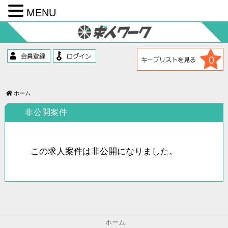
MENU
コ
ン
テ
ン
ツ
0
へ
ス
キ
ッ
ホーム
プ
非公開案件
この求人案件は非公開になりました。
ホーム